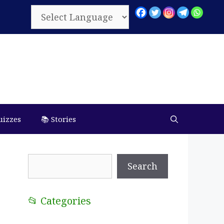
uizzes
📚 Stories
Search
Search
📂 Categories