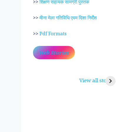
>>
शिक्षण सहायक सामग्री पुस्तक
>>
मीना मेला गतिविधि एवम दिशा निर्देश
>>
Pdf Formats
Web Stories
प्रेम रंग में दीवानी मीरा ~
लोकदेवता बाबा रामद
करुणा व प्रेम का प्रतीक
रामसा पीर, रुणेचा र
View all stories
पीरां रा पीर