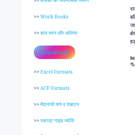
>>
बालकों का भावनात्मक निर्माण
रा
बल
>>
Work Books
जा
क्
>>
बाल भवन और अधिगम
हड
Downloads
>>
Excel Formats
>>
ACP Formats
>>
मैदानांची मापे व रेखाटन
>>
स्काउट गाइड ज्योति