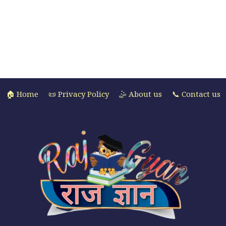
🏠 Home
📜 Privacy Policy
🤹 About us
📞 Contact us