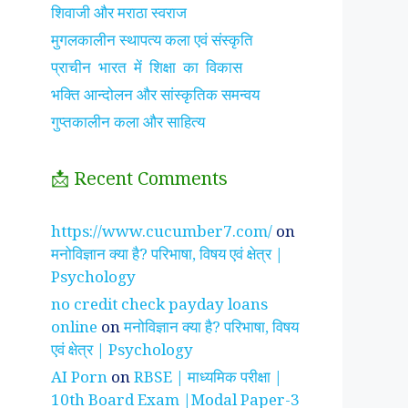
शिवाजी और मराठा स्वराज
मुगलकालीन स्थापत्य कला एवं संस्कृति
प्राचीन भारत में शिक्षा का विकास
भक्ति आन्दोलन और सांस्कृतिक समन्वय
गुप्तकालीन कला और साहित्य
📩 Recent Comments
झाँसी की रानी के रहस्मयी
सुनीता विलियम्स ~
पारिवार
https://www.cucumber7.com/
on
तथ्य
भारतीय मूल की अन्तरिक्ष
रिश्तों
मनोविज्ञान क्या है? परिभाषा, विषय एवं क्षेत्र |
यात्री
है ?
Psychology
no credit check payday loans
online
on
मनोविज्ञान क्या है? परिभाषा, विषय
एवं क्षेत्र | Psychology
AI Porn
on
RBSE | माध्यमिक परीक्षा |
10th Board Exam |Modal Paper-3