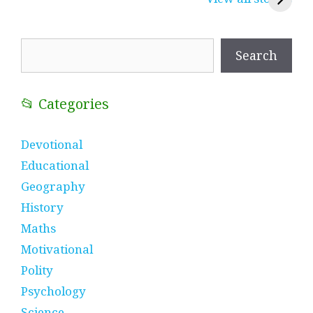
प्रतीक
धणी, पीरां रा पीर
?
Search
Search
📂 Categories
Devotional
Educational
Geography
History
Maths
Motivational
Polity
Psychology
Science