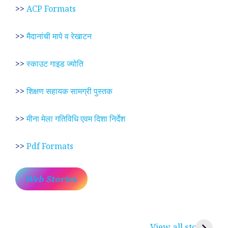
>>
ACP Formats
>>
मैदानांची मापे व रेखाटन
>>
स्काउट गाइड ज्योति
>>
शिक्षण सहायक सामग्री पुस्तक
>>
मीना मेला गतिविधि एवम दिशा निर्देश
>>
Pdf Formats
Web Stories
प्रेम रंग में दीवानी मीरा ~
लोकदेवता बाबा रामदेव ~
श
करुणा व प्रेम का
रामसा पीर, रुणेचा रा
म
View all stories