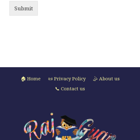
Submit
🏠 Home
📜 Privacy Policy
🤹 About us
📞 Contact us