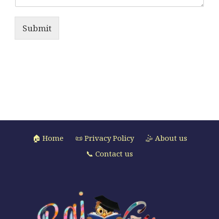
Submit
🏠 Home
📜 Privacy Policy
🤹 About us
📞 Contact us