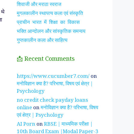
शिवाजी और मराठा स्वराज
 थे
मुगलकालीन स्थापत्य कला एवं संस्कृति
ता
प्राचीन भारत में शिक्षा का विकास
भक्ति आन्दोलन और सांस्कृतिक समन्वय
गुप्तकालीन कला और साहित्य
📩 Recent Comments
झाँसी की रानी के रहस्मयी
सुनीता विलियम्स ~
पारिवार
https://www.cucumber7.com/
on
तथ्य
भारतीय मूल की अन्तरिक्ष
रिश्तों
मनोविज्ञान क्या है? परिभाषा, विषय एवं क्षेत्र |
यात्री
है ?
Psychology
no credit check payday loans
online
on
मनोविज्ञान क्या है? परिभाषा, विषय
एवं क्षेत्र | Psychology
AI Porn
on
RBSE | माध्यमिक परीक्षा |
10th Board Exam |Modal Paper-3