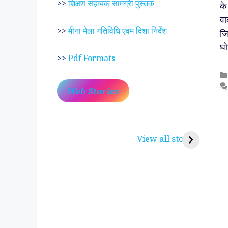
>>
शिक्षण सहायक सामग्री पुस्तक
के
वा
>>
मीना मेला गतिविधि एवम दिशा निर्देश
जि
घो
>>
Pdf Formats
Web Stories
प्रेम रंग में दीवानी मीरा ~
लोकदेवता बाबा रामद
करुणा व प्रेम का प्रतीक
रामसा पीर, रुणेचा र
View all stories
पीरां रा पीर