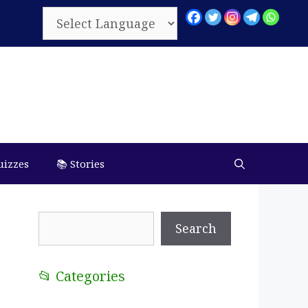
uizzes
📚 Stories
Search
Search
📂 Categories