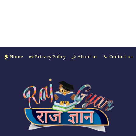
🏠 Home
📜 Privacy Policy
🤹 About us
📞 Contact us