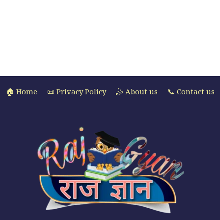
🏠 Home
📜 Privacy Policy
🤹 About us
📞 Contact us