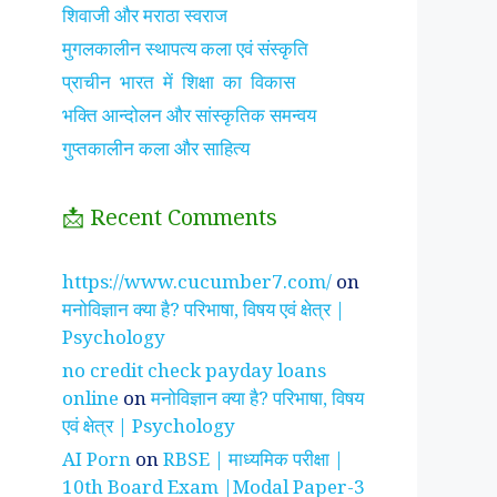
शिवाजी और मराठा स्वराज
मुगलकालीन स्थापत्य कला एवं संस्कृति
प्राचीन भारत में शिक्षा का विकास
भक्ति आन्दोलन और सांस्कृतिक समन्वय
गुप्तकालीन कला और साहित्य
📩 Recent Comments
झाँसी की रानी के रहस्मयी
सुनीता विलियम्स ~
पारिवार
https://www.cucumber7.com/
on
तथ्य
भारतीय मूल की अन्तरिक्ष
रिश्तों
मनोविज्ञान क्या है? परिभाषा, विषय एवं क्षेत्र |
यात्री
है ?
Psychology
no credit check payday loans
online
on
मनोविज्ञान क्या है? परिभाषा, विषय
एवं क्षेत्र | Psychology
AI Porn
on
RBSE | माध्यमिक परीक्षा |
10th Board Exam |Modal Paper-3