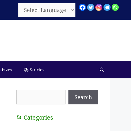
uizzes
📚 Stories
Search
Search
📂 Categories