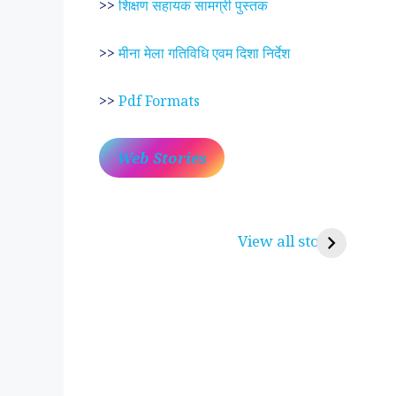
>>
शिक्षण सहायक सामग्री पुस्तक
>>
मीना मेला गतिविधि एवम दिशा निर्देश
>>
Pdf Formats
Web Stories
प्रेम रंग में दीवानी मीरा ~
लोकदेवता बाबा रामद
करुणा व प्रेम का प्रतीक
रामसा पीर, रुणेचा र
View all stories
पीरां रा पीर