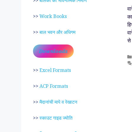
>>
बालकों का भावनात्मक निर्माण
वा
का
>>
Work Books
हि
वा
>>
बाल भवन और अधिगम
से
Downloads
>>
Excel Formats
>>
ACP Formats
>>
मैदानांची मापे व रेखाटन
>>
स्काउट गाइड ज्योति