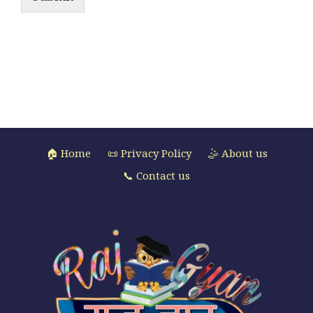
🏠 Home
📜 Privacy Policy
🤹 About us
📞 Contact us