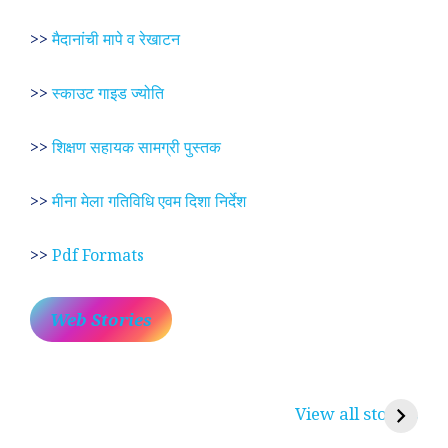
>>
मैदानांची मापे व रेखाटन
>>
स्काउट गाइड ज्योति
>>
शिक्षण सहायक सामग्री पुस्तक
>>
मीना मेला गतिविधि एवम दिशा निर्देश
>>
Pdf Formats
Web Stories
प्रेम रंग में दीवानी मीरा ~
लोकदेवता बाबा रामदेव ~
श
करुणा व प्रेम का
रामसा पीर, रुणेचा रा
म
View all stories
प्रतीक
धणी, पीरां रा पीर
?