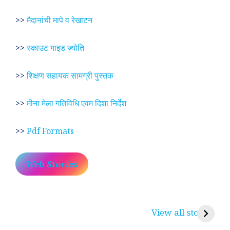
>>
मैदानांची मापे व रेखाटन
>>
स्काउट गाइड ज्योति
>>
शिक्षण सहायक सामग्री पुस्तक
>>
मीना मेला गतिविधि एवम दिशा निर्देश
>>
Pdf Formats
Web Stories
प्रेम रंग में दीवानी मीरा ~
लोकदेवता बाबा रामदेव ~
श
करुणा व प्रेम का
रामसा पीर, रुणेचा रा
म
View all stories
प्रतीक
धणी, पीरां रा पीर
?