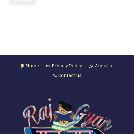
🏠 Home
📜 Privacy Policy
🤹 About us
📞 Contact us