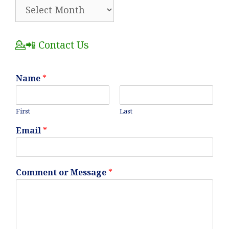
🗂️
All
Posts
💁📲 Contact Us
Name
*
First
Last
Email
*
Comment or Message
*