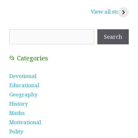
प्रेम रंग में दीवानी मीरा ~
लोकदेवता बाबा रामदेव ~
श
करुणा व प्रेम का
रामसा पीर, रुणेचा रा
म
View all stories
प्रतीक
धणी, पीरां रा पीर
?
Search
Search
📂 Categories
Devotional
Educational
Geography
History
Maths
Motivational
Polity