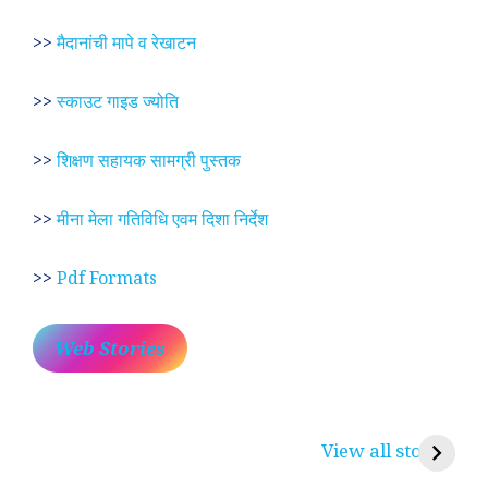
>>
मैदानांची मापे व रेखाटन
>>
स्काउट गाइड ज्योति
>>
शिक्षण सहायक सामग्री पुस्तक
>>
मीना मेला गतिविधि एवम दिशा निर्देश
>>
Pdf Formats
Web Stories
प्रेम रंग में दीवानी मीरा ~
लोकदेवता बाबा रामदेव ~
श
करुणा व प्रेम का
रामसा पीर, रुणेचा रा
म
View all stories
प्रतीक
धणी, पीरां रा पीर
?