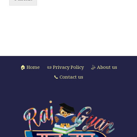
🏠 Home
📜 Privacy Policy
🤹 About us
📞 Contact us