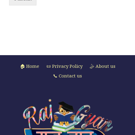
🏠 Home
📜 Privacy Policy
🤹 About us
📞 Contact us