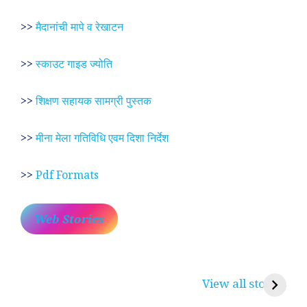
>>
मैदानांची मापे व रेखाटन
>>
स्काउट गाइड ज्योति
>>
शिक्षण सहायक सामग्री पुस्तक
>>
मीना मेला गतिविधि एवम दिशा निर्देश
>>
Pdf Formats
Web Stories
प्रेम रंग में दीवानी मीरा ~
लोकदेवता बाबा रामदेव ~
श
करुणा व प्रेम का
रामसा पीर, रुणेचा रा
म
View all stories
प्रतीक
धणी, पीरां रा पीर
?