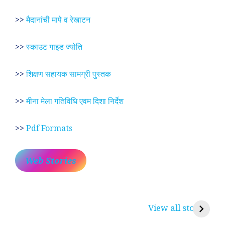
>>
मैदानांची मापे व रेखाटन
>>
स्काउट गाइड ज्योति
>>
शिक्षण सहायक सामग्री पुस्तक
>>
मीना मेला गतिविधि एवम दिशा निर्देश
>>
Pdf Formats
Web Stories
प्रेम रंग में दीवानी मीरा ~
लोकदेवता बाबा रामदेव ~
श
करुणा व प्रेम का
रामसा पीर, रुणेचा रा
म
View all stories
प्रतीक
धणी, पीरां रा पीर
?