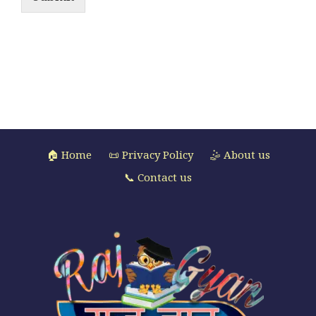
🏠 Home
📜 Privacy Policy
🤹 About us
📞 Contact us