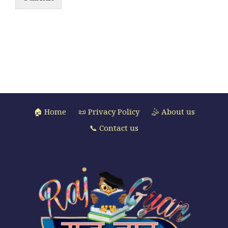
🏠 Home
📜 Privacy Policy
🤹 About us
📞 Contact us