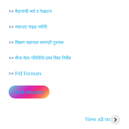
>>
मैदानांची मापे व रेखाटन
>>
स्काउट गाइड ज्योति
>>
शिक्षण सहायक सामग्री पुस्तक
>>
मीना मेला गतिविधि एवम दिशा निर्देश
>>
Pdf Formats
Web Stories
प्रेम रंग में दीवानी मीरा ~
लोकदेवता बाबा रामदेव ~
श
करुणा व प्रेम का
रामसा पीर, रुणेचा रा
म
View all stories
प्रतीक
धणी, पीरां रा पीर
?