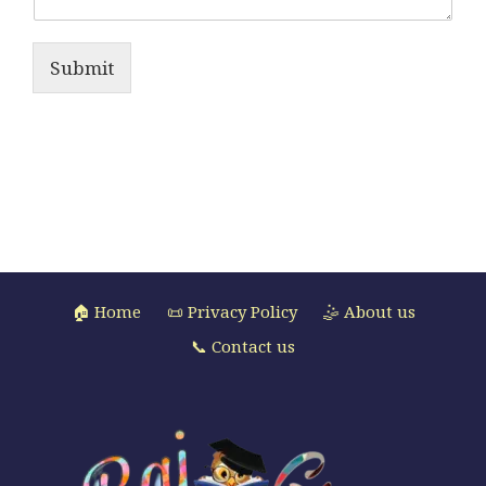
Submit
🏠 Home
📜 Privacy Policy
🤹 About us
📞 Contact us