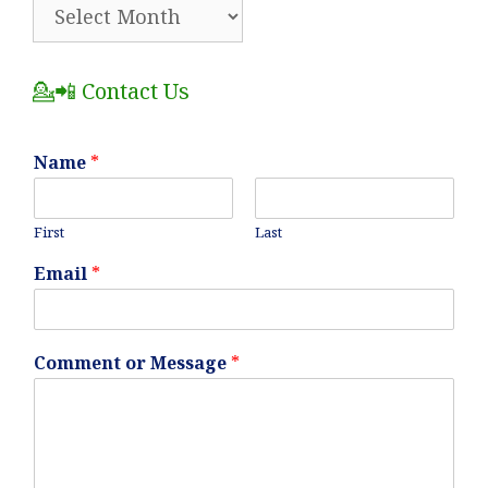
🗂️
All
Posts
💁📲 Contact Us
Name
*
First
Last
Email
*
Comment or Message
*