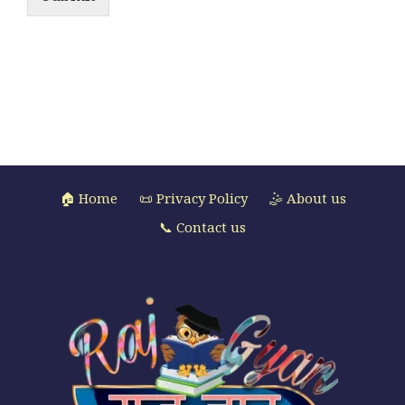
🏠 Home
📜 Privacy Policy
🤹 About us
📞 Contact us