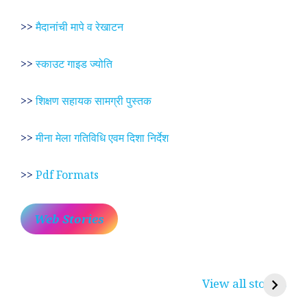
>>
मैदानांची मापे व रेखाटन
>>
स्काउट गाइड ज्योति
>>
शिक्षण सहायक सामग्री पुस्तक
>>
मीना मेला गतिविधि एवम दिशा निर्देश
>>
Pdf Formats
Web Stories
प्रेम रंग में दीवानी मीरा ~
लोकदेवता बाबा रामदेव ~
श
करुणा व प्रेम का
रामसा पीर, रुणेचा रा
म
View all stories
प्रतीक
धणी, पीरां रा पीर
?