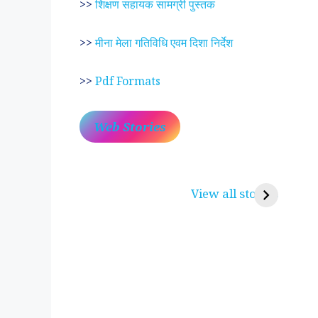
>>
शिक्षण सहायक सामग्री पुस्तक
>>
मीना मेला गतिविधि एवम दिशा निर्देश
>>
Pdf Formats
Web Stories
प्रेम रंग में दीवानी मीरा ~
लोकदेवता बाबा रामद
करुणा व प्रेम का प्रतीक
रामसा पीर, रुणेचा र
View all stories
पीरां रा पीर