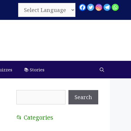
uizzes
📚 Stories
Search
Search
📂 Categories