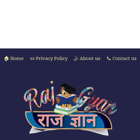
🏠 Home
📜 Privacy Policy
🤹 About us
📞 Contact us