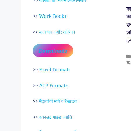
>>
बालकों का भावनात्मक निर्माण
का
का
>>
Work Books
द्
जी
>>
बाल भवन और अधिगम
इस
Downloads
>>
Excel Formats
>>
ACP Formats
>>
मैदानांची मापे व रेखाटन
>>
स्काउट गाइड ज्योति