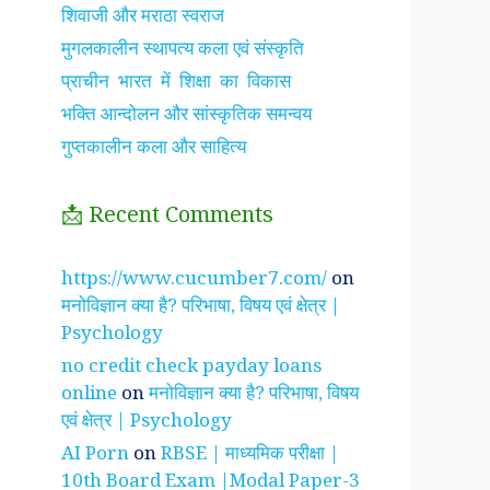
शिवाजी और मराठा स्वराज
मुगलकालीन स्थापत्य कला एवं संस्कृति
प्राचीन भारत में शिक्षा का विकास
भक्ति आन्दोलन और सांस्कृतिक समन्वय
गुप्तकालीन कला और साहित्य
📩 Recent Comments
झाँसी की रानी के रहस्मयी
सुनीता विलियम्स ~
पारिवार
https://www.cucumber7.com/
on
तथ्य
भारतीय मूल की अन्तरिक्ष
रिश्तों
मनोविज्ञान क्या है? परिभाषा, विषय एवं क्षेत्र |
यात्री
है ?
Psychology
no credit check payday loans
online
on
मनोविज्ञान क्या है? परिभाषा, विषय
एवं क्षेत्र | Psychology
AI Porn
on
RBSE | माध्यमिक परीक्षा |
10th Board Exam |Modal Paper-3