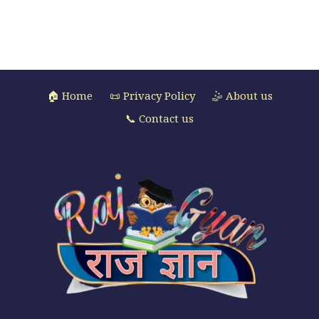
🏠 Home
📜 Privacy Policy
🤹 About us
📞 Contact us