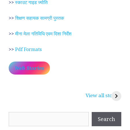
>>
स्काउट गाइड ज्योति
>>
शिक्षण सहायक सामग्री पुस्तक
>>
मीना मेला गतिविधि एवम दिशा निर्देश
>>
Pdf Formats
Web Stories
प्रेम रंग में दीवानी मीरा ~
लोकदेवता बाबा रामदेव ~
श
करुणा व प्रेम का
रामसा पीर, रुणेचा रा
म
View all stories
प्रतीक
धणी, पीरां रा पीर
?
Search
Search