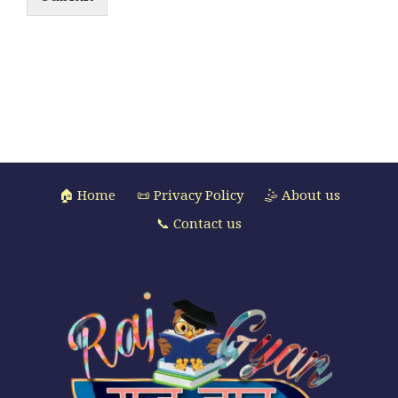
🏠 Home
📜 Privacy Policy
🤹 About us
📞 Contact us