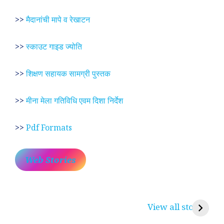
>>
मैदानांची मापे व रेखाटन
>>
स्काउट गाइड ज्योति
>>
शिक्षण सहायक सामग्री पुस्तक
>>
मीना मेला गतिविधि एवम दिशा निर्देश
>>
Pdf Formats
Web Stories
प्रेम रंग में दीवानी मीरा ~
लोकदेवता बाबा रामदेव ~
श
करुणा व प्रेम का
रामसा पीर, रुणेचा रा
म
View all stories
प्रतीक
धणी, पीरां रा पीर
?