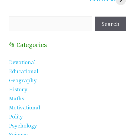
प्रतीक
धणी, पीरां रा पीर
?
Search
Search
📂 Categories
Devotional
Educational
Geography
History
Maths
Motivational
Polity
Psychology
Science