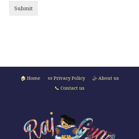
Submit
🏠 Home
📜 Privacy Policy
🤹 About us
📞 Contact us