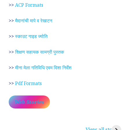
>>
ACP Formats
>>
मैदानांची मापे व रेखाटन
>>
स्काउट गाइड ज्योति
>>
शिक्षण सहायक सामग्री पुस्तक
>>
मीना मेला गतिविधि एवम दिशा निर्देश
>>
Pdf Formats
Web Stories
प्रेम रंग में दीवानी मीरा ~
लोकदेवता बाबा रामदेव ~
श
करुणा व प्रेम का
रामसा पीर, रुणेचा रा
म
View all stories