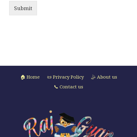
Submit
🏠 Home
📜 Privacy Policy
🤹 About us
📞 Contact us