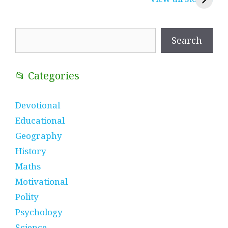
प्रतीक
धणी, पीरां रा पीर
?
Search
Search
📂 Categories
Devotional
Educational
Geography
History
Maths
Motivational
Polity
Psychology
Science