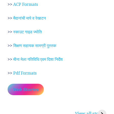
>>
ACP Formats
>>
मैदानांची मापे व रेखाटन
>>
स्काउट गाइड ज्योति
>>
शिक्षण सहायक सामग्री पुस्तक
>>
मीना मेला गतिविधि एवम दिशा निर्देश
>>
Pdf Formats
Web Stories
प्रेम रंग में दीवानी मीरा ~
लोकदेवता बाबा रामदेव ~
श
करुणा व प्रेम का
रामसा पीर, रुणेचा रा
म
View all stories