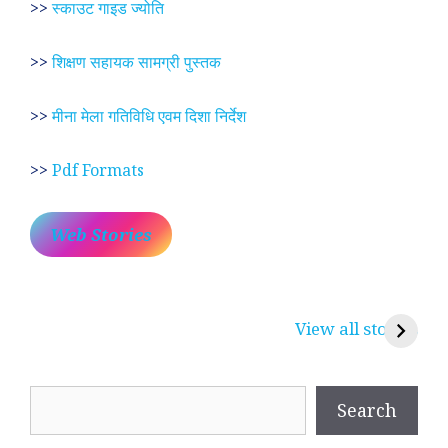
>>
स्काउट गाइड ज्योति
>>
शिक्षण सहायक सामग्री पुस्तक
>>
मीना मेला गतिविधि एवम दिशा निर्देश
>>
Pdf Formats
Web Stories
प्रेम रंग में दीवानी मीरा ~
लोकदेवता बाबा रामदेव ~
श
करुणा व प्रेम का
रामसा पीर, रुणेचा रा
म
View all stories
प्रतीक
धणी, पीरां रा पीर
?
Search
Search