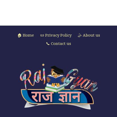
🏠 Home
📜 Privacy Policy
🤹 About us
📞 Contact us