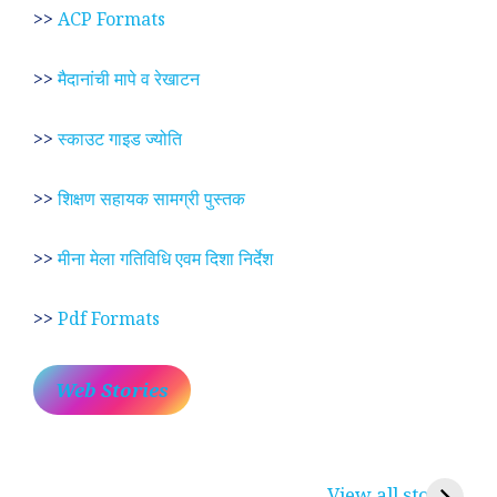
>>
ACP Formats
>>
मैदानांची मापे व रेखाटन
>>
स्काउट गाइड ज्योति
>>
शिक्षण सहायक सामग्री पुस्तक
>>
मीना मेला गतिविधि एवम दिशा निर्देश
>>
Pdf Formats
Web Stories
प्रेम रंग में दीवानी मीरा ~
लोकदेवता बाबा रामदेव ~
श
करुणा व प्रेम का
रामसा पीर, रुणेचा रा
म
View all stories