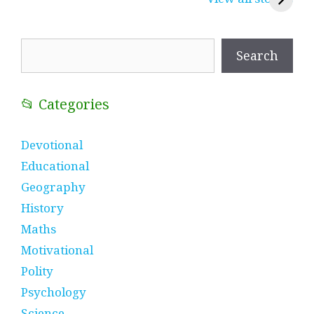
प्रतीक
धणी, पीरां रा पीर
?
Search
Search
📂 Categories
Devotional
Educational
Geography
History
Maths
Motivational
Polity
Psychology
Science