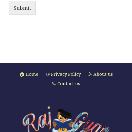
Submit
🏠 Home
📜 Privacy Policy
🤹 About us
📞 Contact us