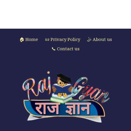
🏠 Home
📜 Privacy Policy
🤹 About us
📞 Contact us