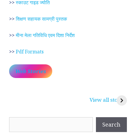
>>
स्काउट गाइड ज्योति
>>
शिक्षण सहायक सामग्री पुस्तक
>>
मीना मेला गतिविधि एवम दिशा निर्देश
>>
Pdf Formats
Web Stories
प्रेम रंग में दीवानी मीरा ~
लोकदेवता बाबा रामदेव ~
श
करुणा व प्रेम का
रामसा पीर, रुणेचा रा
म
View all stories
प्रतीक
धणी, पीरां रा पीर
?
Search
Search