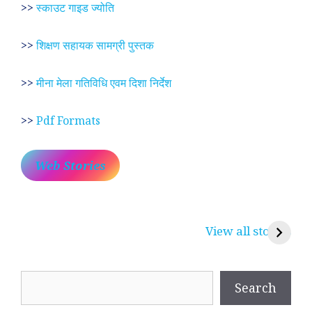
>>
स्काउट गाइड ज्योति
>>
शिक्षण सहायक सामग्री पुस्तक
>>
मीना मेला गतिविधि एवम दिशा निर्देश
>>
Pdf Formats
Web Stories
प्रेम रंग में दीवानी मीरा ~
लोकदेवता बाबा रामदेव ~
श
करुणा व प्रेम का
रामसा पीर, रुणेचा रा
म
View all stories
प्रतीक
धणी, पीरां रा पीर
?
Search
Search