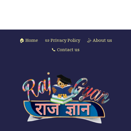
🏠 Home
📜 Privacy Policy
🤹 About us
📞 Contact us