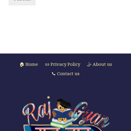
🏠 Home
📜 Privacy Policy
🤹 About us
📞 Contact us