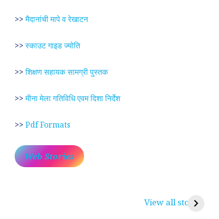
>>
मैदानांची मापे व रेखाटन
>>
स्काउट गाइड ज्योति
>>
शिक्षण सहायक सामग्री पुस्तक
>>
मीना मेला गतिविधि एवम दिशा निर्देश
>>
Pdf Formats
Web Stories
प्रेम रंग में दीवानी मीरा ~
लोकदेवता बाबा रामदेव ~
श
करुणा व प्रेम का
रामसा पीर, रुणेचा रा
म
View all stories
प्रतीक
धणी, पीरां रा पीर
?