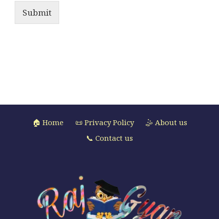
Submit
🏠 Home
📜 Privacy Policy
🤹 About us
📞 Contact us